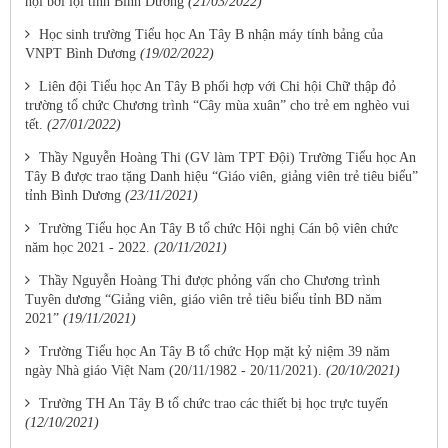
hội bơi lội tỉnh Bình Dương
(21/03/2022)
Học sinh trường Tiểu học An Tây B nhận máy tính bảng của
VNPT Bình Dương
(19/02/2022)
Liên đội Tiểu học An Tây B phối hợp với Chi hội Chữ thập đỏ
trường tổ chức Chương trình “Cây mùa xuân” cho trẻ em nghèo vui
tết.
(27/01/2022)
Thầy Nguyễn Hoàng Thi (GV làm TPT Đội) Trường Tiểu học An
Tây B được trao tặng Danh hiệu “Giáo viên, giảng viên trẻ tiêu biểu”
tỉnh Bình Dương
(23/11/2021)
Trường Tiểu học An Tây B tổ chức Hội nghị Cán bộ viên chức
năm học 2021 - 2022.
(20/11/2021)
Thầy Nguyễn Hoàng Thi được phỏng vấn cho Chương trình
Tuyên dương “Giảng viên, giáo viên trẻ tiêu biểu tỉnh BD năm
2021”
(19/11/2021)
Trường Tiểu học An Tây B tổ chức Họp mặt kỷ niệm 39 năm
ngày Nhà giáo Việt Nam (20/11/1982 - 20/11/2021).
(20/10/2021)
Trường TH An Tây B tổ chức trao các thiết bị học trực tuyến
(12/10/2021)