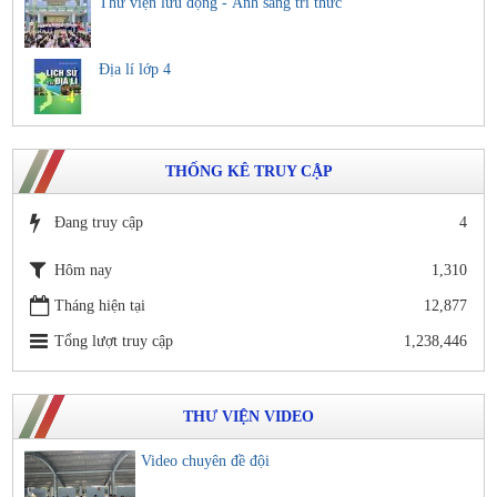
Thư viện lưu động - Ánh sáng tri thức
Địa lí lớp 4
THỐNG KÊ TRUY CẬP
Đang truy cập
4
Hôm nay
1,310
Tháng hiện tại
12,877
Tổng lượt truy cập
1,238,446
THƯ VIỆN VIDEO
Video chuyên đề đội