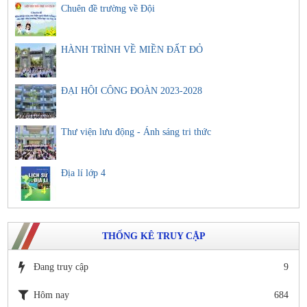
Chuên đề trường về Đội
HÀNH TRÌNH VỀ MIỀN ĐẤT ĐỎ
ĐẠI HỘI CÔNG ĐOÀN 2023-2028
Thư viện lưu động - Ánh sáng tri thức
Địa lí lớp 4
THỐNG KÊ TRUY CẬP
Đang truy cập
9
Hôm nay
684