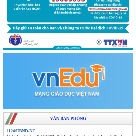
VĂN BẢN PHÒNG
1124/UBND-NC