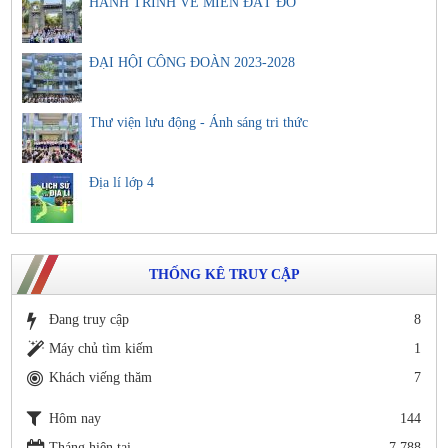
HÀNH TRÌNH VỀ MIỀN ĐẤT ĐỎ
ĐẠI HỘI CÔNG ĐOÀN 2023-2028
Thư viện lưu động - Ánh sáng tri thức
Địa lí lớp 4
THỐNG KÊ TRUY CẬP
Đang truy cập
8
Máy chủ tìm kiếm
1
Khách viếng thăm
7
Hôm nay
144
Tháng hiện tại
7,788