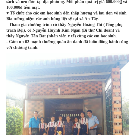
sách và neo đơn tại địa phương. Mỗi phần quà trị giá 600.000₫ và
100.000₫ tiền mặt.
♥️ Tổ chức cho các em học sinh đến thắp hương và lau dọn vệ sinh
Bia tưởng niệm các anh hùng liệt sỹ tại xã An Tây.
- Tham gia chương trình có thầy Nguyễn Hoàng Thi (Tổng phụ
trách Đội), cô Nguyễn Huỳnh Kim Ngân (Bí thư Chi đoàn) và
thầy Nguyễn Tấn Đạt (nhân viên y tế) cùng các em học sinh.
- Cảm ơn 02 mạnh thường quân ẩn danh đã luôn đồng hành cùng
với chương trình.