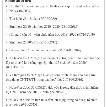
Những tin cũ hơn
Hội thi "Trò chơi dân gian - Hát dân ca" cấp thị xã năm học 2019-
2020
(14/01/2020)
Tìm hiểu về biển đảo
(14/01/2020)
Sinh hoạt 20/10 năm học 2019 -2020
(23/10/2019)
Hội nghị cán bộ - viên chức năm học 2019- 2020
(07/10/2019)
Sinh hoạt 20/10/2017
(27/10/2017)
Lễ phát động "tuần lễ học tập suốt đời"
(04/03/2016)
Kế hoạch tổ chức thực hiện đề án "Hỗ trợ, phát triển nhóm trẻ độc
lập tư thục ở khu công nghiệp, khu chế xuất đến năm 2020"
(04/03/2016)
Về thời gian tổ chức tập huấn chương trình "Nâng cao năng lực
ứng dụng CNTT&TT trong dạy học" đợt 2
(04/03/2016)
NukeViet được Bộ GD&ĐT đưa vào Hướng dẫn thực hiện nhiệm
vụ CNTT năm học 2015 - 2016
(21/10/2015)
NukeViet được ưu tiên mua sắm, sử dụng trong cơ quan, tổ chức
nhà nước
(20/10/2015)