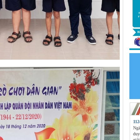
11
Ngà
duy
giả