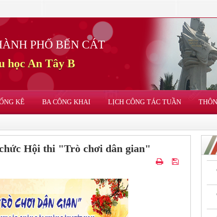
HÀNH PHỐ BẾN CÁT
u học An Tây B
ỐNG KÊ
BA CÔNG KHAI
LỊCH CÔNG TÁC TUẦN
THÔN
chức Hội thi "Trò chơi dân gian"